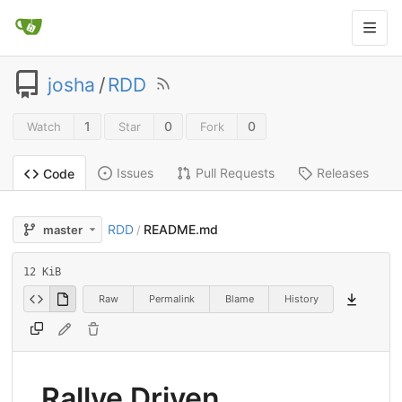
josha
/
RDD
1
0
0
Watch
Star
Fork
Issues
Pull Requests
Releases
Code
RDD
README.md
master
/
12 KiB
Raw
Permalink
Blame
History
Rallye Driven